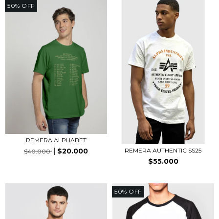
50
%
OFF
REMERA ALPHABET
$20.000
REMERA AUTHENTIC SS25
$40.000
$55.000
50
%
OFF