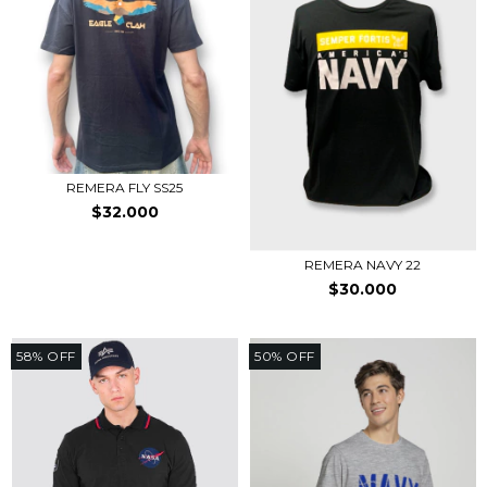
REMERA FLY SS25
$32.000
REMERA NAVY 22
$30.000
58
%
OFF
50
%
OFF