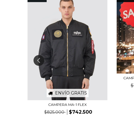
CAMP
800
$
ENVÍO GRATIS
CAMPERA MA-1 FLEX
$742.500
$825.000