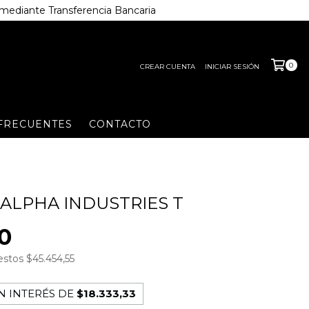
o mediante Transferencia Bancaria
0
CREAR CUENTA
INICIAR SESIÓN
FRECUENTES
CONTACTO
ALPHA INDUSTRIES T
0
uestos
$45.454,55
N INTERÉS DE
$18.333,33