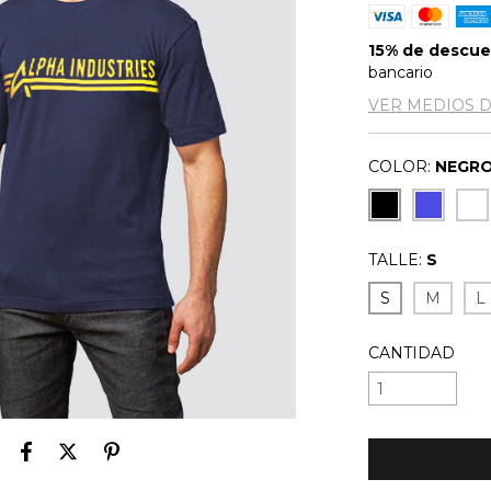
15% de descu
bancario
VER MEDIOS 
COLOR:
NEGR
TALLE:
S
S
M
L
CANTIDAD