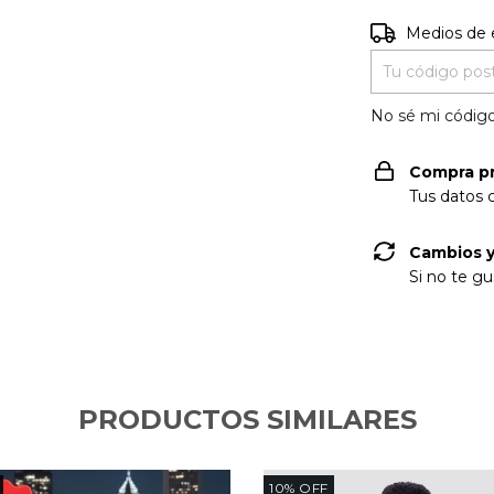
Entregas para e
Medios de 
No sé mi código
Compra p
Tus datos 
Cambios y
Si no te gu
PRODUCTOS SIMILARES
10
%
OFF