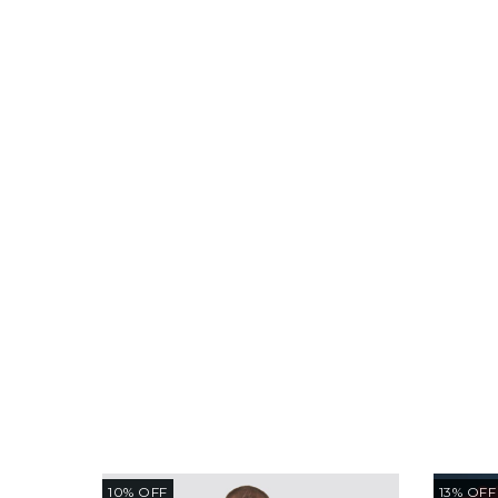
10
%
OFF
13
%
OFF