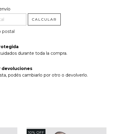
l CP:
CAMBIAR CP
envío
CALCULAR
 postal
rotegida
cuidados durante toda la compra.
 devoluciones
sta, podés cambiarlo por otro o devolverlo.
10
%
OFF
10
%
OFF