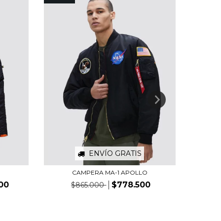
ENVÍO GRATIS
CAMPERA MA-1 APOLLO
CAM
800
$778.500
$865.000